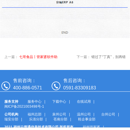
上一篇：
七哥食品丨管家婆软件助
下一篇：
错过了“丁真”，别再错
推企业全流程数字管理
过这次更新！
售前咨询：
售后咨询：
400-886-0571
0591-83309183
服务支持
服务中心
下载中心
在线试用
闽ICP备2021003498号-1
公司机构
福州总部
泉州公司
温州公司
台州公司
瑞安分部
乐清分部
苍南分部
鞋企事业部
2021 福州云管通信息技术有限公司 版权所有
福州管家婆