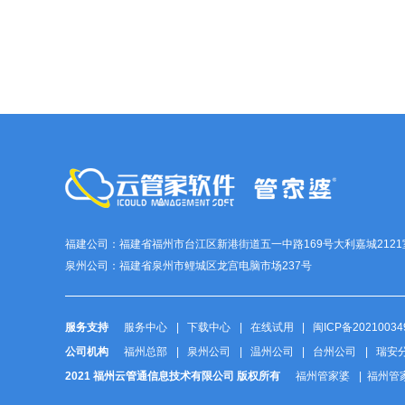
福建公司：福建省福州市台江区新港街道五一中路169号大利嘉城2121
泉州公司：福建省泉州市鲤城区龙宫电脑市场237号
服务支持
服务中心
下载中心
在线试用
闽ICP备20210034
公司机构
福州总部
泉州公司
温州公司
台州公司
瑞安
2021 福州云管通信息技术有限公司 版权所有
福州管家婆
福州管