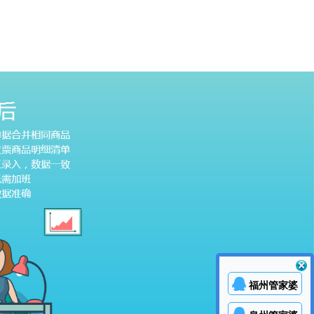
福州管家婆