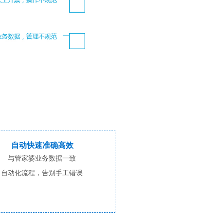
自动快速准确高效
与管家婆业务数据一致
自动化流程，告别手工错误