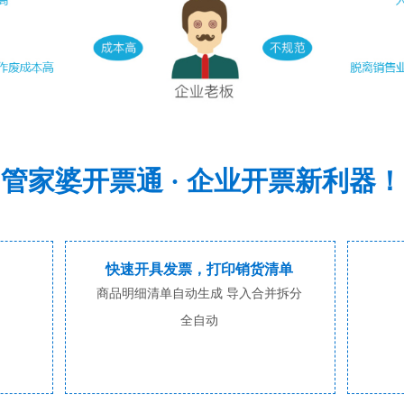
管家婆开票通 · 企业开票新利器！
快速开具发票，打印销货清单
商品明细清单自动生成 导入合并拆分
全自动