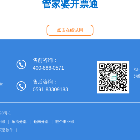
管家婆开票通
点击在线试用
售前咨询：
400-886-0571
扫
沟
售后咨询：
室
0591-83309183
98号-1
分部
乐清分部
苍南分部
鞋企事业部
家婆软件