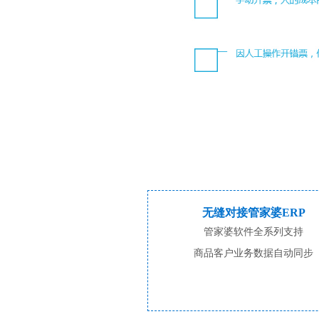
无缝对接管家婆ERP
管家婆软件全系列支持
商品客户业务数据自动同步